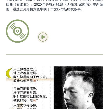
插曲《秦淮景》。2025年央视春晚以《无锡景·家国情》重新编
创，通过运河舟楫意象串联千年文脉与新时代叙事。