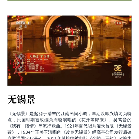
无锡景
《无锡景》是起源于清末的江南民间小调，早期以即兴填词为特
点，民国时期被改编为周璇演唱的《花开等郎来》、吴莺音的
《我有一段情》等流行歌曲。1921年百代唱片灌录首版《无锡景
致》，1934年王美玉演唱的《改良无锡景》经高亭公司发行后确
立歌词固定化基础。2011年其旋律被电影《金陵十三钗》改编为