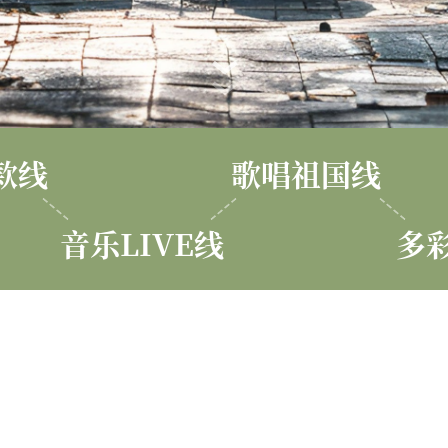
款线
歌唱祖国线
音乐LIVE线
多