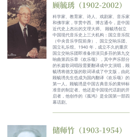
顾毓琇（1902-2002）
科学家、教育家、诗人、戏剧家、音乐家
和佛学家，学贯中西、博古通今，是中国
近代史上杰出的文理大师。 顾毓琇创立
中国现代音乐史上三大机构：国立音乐院
（中央音乐学院前身）、国立交响乐团、
国立礼乐馆。1940 年，成立不久的重庆
国立交响乐团即准备排演贝多芬的第九交
响曲第四乐章《欢乐颂》，其中声乐部分
的长篇歌词唱段需要翻译成中文演唱，顾
毓琇将德文版的歌词译成了中文版，由此
顾毓琇先生也成为国内翻译《欢乐颂》的
第一人。顾毓琇是中国古典音乐的黄钟标
准音的制定者。他还是中国现代话剧的开
启者，他创作的《孤鸿》是全国第一部四
幕话剧。
储师竹（1903-1954）