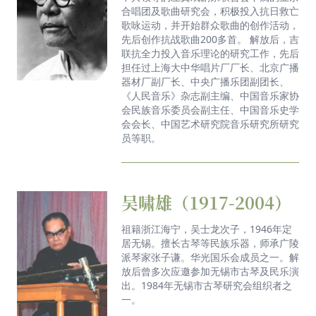
合唱团及歌曲研究会，积极投入抗日救亡
歌咏运动，并开始群众歌曲的创作活动，
先后创作抗战歌曲200多首。 解放后，吉
联抗全力投入音乐理论的研究工作，先后
担任过上海大中华唱片厂厂长、北京广播
器材厂副厂长、中央广播乐团副团长、
《人民音乐》杂志副主编、中国音乐家协
会民族音乐委员会副主任、中国音乐史学
会会长、中国艺术研究院音乐研究所研究
员等职。
吴啸雄（1917-2004）
祖籍浙江海宁，吴士龙次子，1946年定
居无锡。擅长古琴等民族乐器，师承广陵
派琴家张子谦。华光国乐会成员之一。解
放后曾多次应邀参加无锡市古琴及民乐演
出。1984年无锡市古琴研究会组织者之
一。