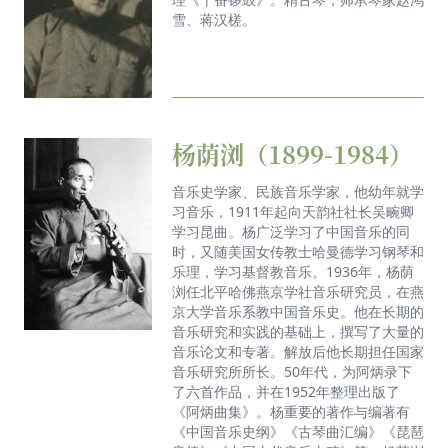
雪、蒋汉槎。
杨荫浏（1899-1984）
音乐史学家、民族音乐学家，他幼年就学
习音乐，1911年起向天韵社社长吴畹卿
学习昆曲。杨广泛学习了中国音乐的同
时，又随美国女传教士哈曼德学习钢琴和
乐理，学习基督教音乐。1936年，杨荫
浏任北平哈佛燕京学社音乐研究员，在燕
京大学音乐系教中国音乐史。他在长期的
音乐研究和实践的基础上，撰写了大量的
音乐论文和专著。解放后他长期担任国家
音乐研究所所长。50年代，为阿炳录下
了六首作品，并在1952年整理出版了
《阿炳曲集》。杨重要的著作与编著有
《中国音乐史纲》《古琴曲汇编》《琵琶