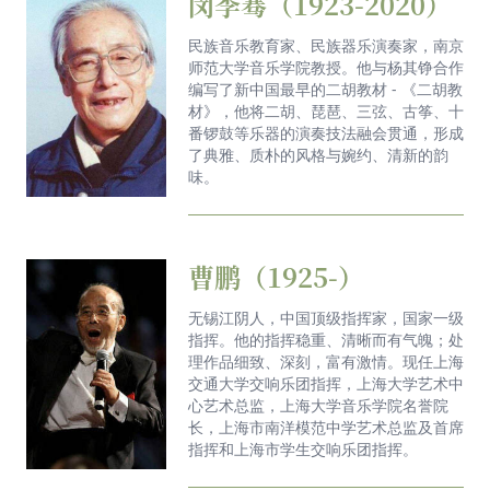
闵季骞（1923-2020）
民族音乐教育家、民族器乐演奏家，南京
师范大学音乐学院教授。他与杨其铮合作
编写了新中国最早的二胡教材 - 《二胡教
材》，他将二胡、琵琶、三弦、古筝、十
番锣鼓等乐器的演奏技法融会贯通，形成
了典雅、质朴的风格与婉约、清新的韵
味。
曹鹏（1925-）
无锡江阴人，中国顶级指挥家，国家一级
指挥。他的指挥稳重、清晰而有气魄；处
理作品细致、深刻，富有激情。现任上海
交通大学交响乐团指挥，上海大学艺术中
心艺术总监，上海大学音乐学院名誉院
长，上海市南洋模范中学艺术总监及首席
指挥和上海市学生交响乐团指挥。