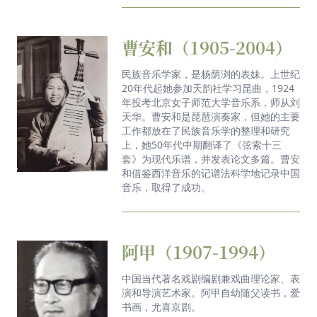
曹安和（1905-2004）
民族音乐学家，是杨荫浏的表妹。上世纪
20年代起她参加天韵社学习昆曲，1924
年投考北京女子师范大学音乐系，师从刘
天华。曹安和是琵琶演奏家，但她的主要
工作都放在了民族音乐学的整理和研究
上，她50年代中期翻译了《弦索十三
套》为现代乐谱，并发表论文多篇。曹安
和借鉴西洋音乐的记谱法科学地记录中国
音乐，取得了成功。
阿甲（1907-1994）
中国当代著名戏剧编剧兼戏曲理论家、表
演和导演艺术家。阿甲自幼随父读书，爱
书画，尤喜京剧。