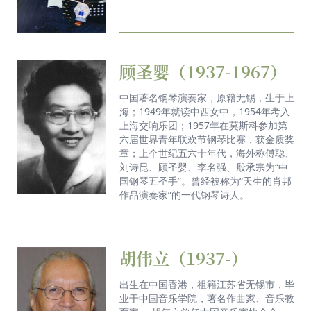
顾圣婴（1937-1967）
中国著名钢琴演奏家，原籍无锡，生于上
海；1949年就读中西女中，1954年考入
上海交响乐团；1957年在莫斯科参加第
六届世界青年联欢节钢琴比赛，获金质奖
章；上个世纪五六十年代，海外称傅聪、
刘诗昆、顾圣婴、李名强、殷承宗为“中
国钢琴五圣手”。曾经被称为“天生的肖邦
作品演奏家”的一代钢琴诗人。
胡伟立（1937-）
出生在中国香港，祖籍江苏省无锡市，毕
业于中国音乐学院，著名作曲家、音乐教