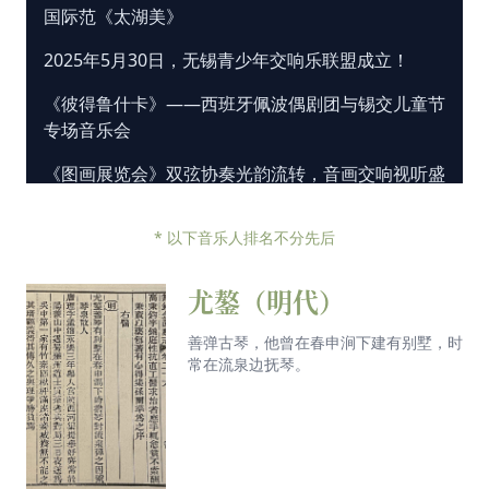
国际范《太湖美》
2025年5月30日，无锡青少年交响乐联盟成立！
《彼得鲁什卡》——西班牙佩波偶剧团与锡交儿童节
专场音乐会
《图画展览会》双弦协奏光韵流转，音画交响视听盛
宴！
* 以下音乐人排名不分先后
《锡动格莱美》星光闪耀！林大叶与国际艺术家演绎
不朽的音符🎶
尤鏊（明代）
就在今晚！《锡动格莱美》音乐会即将上演！有直
播！
善弹古琴，他曾在春申涧下建有别墅，时
常在流泉边抚琴。
Ádám的无锡音乐之旅第三篇：自开怀——乐见锡式
美好生活
Ádám的无锡音乐之旅第二篇：探乐——音乐片创作
的探索