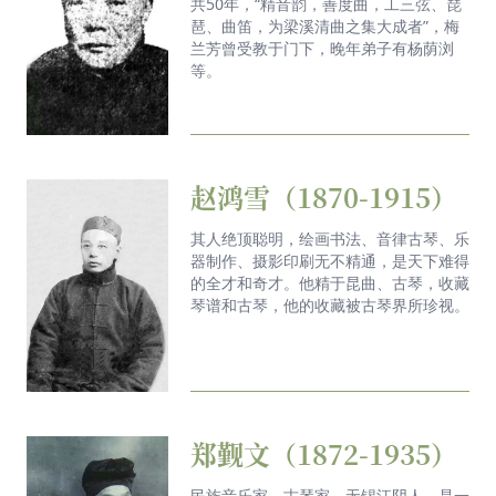
共50年，“精音韵，善度曲，工三弦、琵
即将开启🔛
琶、曲笛，为梁溪清曲之集大成者”，梅
兰芳曾受教于门下，晚年弟子有杨荫浏
唯美浪漫！鼋头渚的春日不仅有绚丽的樱花，还有美
等。
妙的音乐~
3月19日晚19:00，CCTV2《生财有道》栏目专题聚
焦无锡二胡：看中华民族的传统乐器二胡，如何奏响
新时代财富的最强乐章！
赵鸿雪（1870-1915）
奏响英雄主义的赞歌！2025年3月15日晚，《英雄》
其人绝顶聪明，绘画书法、音律古琴、乐
—— 克里斯蒂安·爱华德、秦立巍与无锡交响乐团音
器制作、摄影印刷无不精通，是天下难得
乐会圆满举行。#克里斯蒂安·爱华德 指挥#秦立巍 大
的全才和奇才。他精于昆曲、古琴，收藏
琴谱和古琴，他的收藏被古琴界所珍视。
提琴#无锡交响乐团
“爱乐之城·无锡”国际主题交流活动今天圆满落幕。活
动由市政府新闻办、市外办联合主办，市广电集团
（无锡音乐之都促进中心）承办，众多国际音乐爱好
者和各界人士热情参与，在国际文化交流领域留下了
郑觐文（1872-1935）
精彩的一章。
民族音乐家、古琴家，无锡江阴人，是一