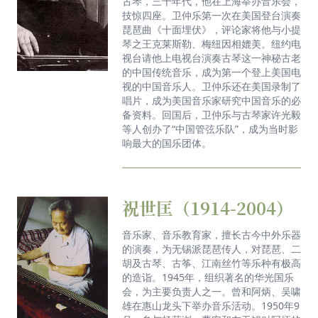
古琴，三十年代，他在上海举办音乐会，
技惊四座。卫仲乐第一次在美国登台演奏
琵琶曲《十面埋伏》，评论家将他与小提
琴之王克莱斯勒、梅纽因相媲美。纽约电
视台请他上电视台演奏古琴这一神秘古老
的中国传统音乐，成为第一个登上美国电
视的中国音乐人。卫仲乐还在美国录制了
唱片，成为美国音乐家研究中国音乐的必
备资料。回国后，卫仲乐与古琴家许光毅
等人创办了“中国管弦乐队”，成为当时影
响最大的国乐团体。
祝世匡（1914-2004）
音乐家、音乐教育家，擅长古今中外乐器
的演奏，为无锡派琵琶传人，对琵琶、二
胡及古琴、古筝、江南丝竹等乐种有极高
的造诣。1945年，组织著名的华光国乐
会，为主要负责人之一。曾和阿炳、吴啸
雄在惠山龙头下举办音乐活动。1950年9