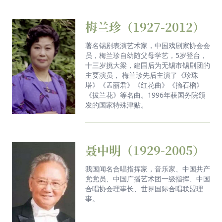
梅兰珍（1927-2012）
著名锡剧表演艺术家，中国戏剧家协会会
员，梅兰珍自幼随父母学艺，5岁登台，
十三岁挑大梁，建国后为无锡市锡剧团的
主要演员， 梅兰珍先后主演了《珍珠
塔》《孟丽君》《红花曲》《摘石榴》
《拔兰花》等名曲。1996年获国务院颁
发的国家特殊津贴。
聂中明（1929-2005）
我国闻名合唱指挥家，音乐家、中国共产
党党员、中国广播艺术团一级指挥、中国
合唱协会理事长、世界国际合唱联盟理
事。