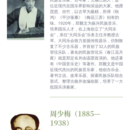
陪伴最美好的时光，聆听最动人的旋律，这个情人节
位近现代在国乐界影响深远的大家。他擅
有点不一样🎶💐#林大叶 指挥#王之炅 小提琴#王子
琵琶、丝竹，以古琴为最精，所弹《秋
瑜 锡剧演员#蔡瑜 锡剧演员#无锡交响乐团
鸿》《平沙落雁》《梅花三弄》别有韵
味。1920年，郑觐文为振兴民族音乐、
一朝丝竹语，五载民乐行
培养国乐人才，在上海创立了“大同乐
会”，亲任“大同乐会”乐务主任并教授古
笛语寄心声
琴。大同乐会致力发掘传统器乐，仿制恢
复了不少古乐器，并首创了32人的民族
第二届全国民族器乐展演暨二泉映月•无锡民族音乐
管弦乐队，著名的民族管弦乐《春江花月
汇举行。
夜》就是郑定名并由该团首演的。他还著
有《中国音乐史》等著作。郑觐文是中国
一颗树如何“蜕变”成为城市舞台上闪耀的“明星”？今
近现代杰出的民族音乐家，他创办乐会、
著书立说、改革乐器、探索民族乐队组合
天就来揭秘！沉浸式感受无锡这个爱乐之城 用精湛
形式、整理古曲并改编创新，培养了一大
技艺打造乐器产业，绘就“音乐之都”新蓝图！
批国乐演奏家。
2024年11月9日晚，《B to B！（从贝多芬到勃拉姆
斯）》——林大叶、朱丹与无锡交响乐团音乐会在无
锡大剧院精彩上演。
周少梅（1885—
MUSICQ腾讯音乐线下创新体验店全球首店在无锡开
1938）
业啦！一起来感受下现场的热情。