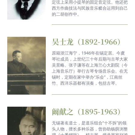
定弦上采用小提琴的固定音定弦。他还把
西方作曲技法与民族音乐糅合运用到自己
的二胡创作中。
吴士龙（1892-1966）
原籍浙江海宁，1946年在锡定居。今虞
琴社成员，上世纪三十年后期与古琴大家
吴景略、张子谦等在上海兰心大剧院（今
上海音乐厅）举行古琴专场音乐会。在无
锡时，定期在家中举办“乐会”，江南丝
竹、西洋乐器都有演奏，包括古琴。
阚献之（1895-1963）
无锡著名道士，是道乐组合“十不拆”的领
头人物，擅长多种乐器，曾协助杨荫浏整
理《十番锣鼓》。精古琴，师承琴家赵鸿