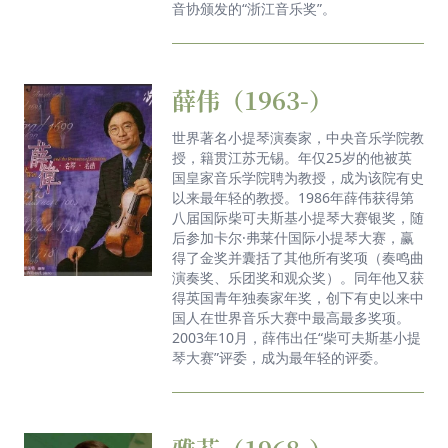
音协颁发的“浙江音乐奖”。
薛伟（1963-）
世界著名小提琴演奏家，中央音乐学院教
授，籍贯江苏无锡。年仅25岁的他被英
国皇家音乐学院聘为教授，成为该院有史
以来最年轻的教授。1986年薛伟获得第
八届国际柴可夫斯基小提琴大赛银奖，随
后参加卡尔·弗莱什国际小提琴大赛，赢
得了金奖并囊括了其他所有奖项（奏鸣曲
演奏奖、乐团奖和观众奖）。同年他又获
得英国青年独奏家年奖，创下有史以来中
国人在世界音乐大赛中最高最多奖项。
2003年10月，薛伟出任“柴可夫斯基小提
琴大赛”评委，成为最年轻的评委。