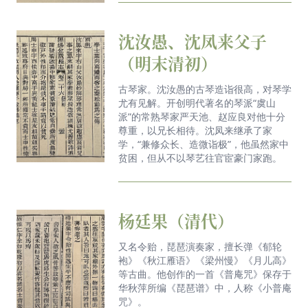
Ádám的无锡音乐之旅第一篇：寻音——无锡的城市
沈汝愚、沈凤来父子
乐场
（明末清初）
原创mv《岁岁好梦长》
古琴家。沈汝愚的古琴造诣很高，对琴学
《梁溪48H》本期推荐官中国内地男歌手王子鸣
尤有见解。开创明代著名的琴派“虞山
派”的常熟琴家严天池、赵应良对他十分
萌力全开 全网首发！无锡音乐广播超宠溺定制原创
尊重，以兄长相待。沈凤来继承了家
单曲《渝悦双宝》上线
学，“兼修众长、造微诣极”，他虽然家中
贫困，但从不以琴艺往官宦豪门家跑。
花漾交响，春漫无锡🌸🌺🌷
无锡交响乐团原创曲目《飞天》祝贺神舟二十号发射
取得圆满成功！
杨廷果（清代）
《榭舞台歌》——俄罗斯歌剧、舞剧音乐之夜 展现
又名令贻，琵琶演奏家，擅长弹《郁轮
俄式的忧郁、深沉与浪漫
袍》《秋江雁语》《梁州慢》《月儿高》
等古曲。他创作的一首《普庵咒》保存于
你不知道的江阴口琴
华秋萍所编《琵琶谱》中，人称《小普庵
咒》。
日前，CCTV9《中国传统音乐录音档案》聚焦民乐之