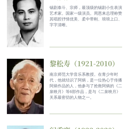
锡剧泰斗、宗师，最顶级的锡剧小生表演
艺术家。国家一级演员。周恩来总理称赞
其唱腔抒情优美、柔中带刚、琅琅上口、
字字清晰。
黎松寿（1921-2010）
南京师范大学音乐系教授。在青少年时
代，他就结识了阿炳，是一位热心于传播
阿炳作品的人，他参与了抢救阿炳的《二
泉映月》等6部作品，是与《二泉映月》
关系最密切的人物之一。