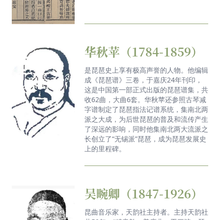
乡无锡的经典名曲《二泉映月》
青春交响，破圈成长！无锡交响乐团春日里的音乐之
旅
华秋苹（1784-1859）
无锡交响乐团首登国家大剧院，《飞天》全球首演致
是琵琶史上享有极高声誉的人物。他编辑
敬中国航天伟业🚀
成《琵琶谱》三卷，于嘉庆24年刊印，
这是中国第一部正式出版的琵琶谱集，共
出发，北京！！！#无锡交响乐团
收62曲，大曲6套。华秋苹还参照古琴减
字谱制定了琵琶指法记谱系统，集南北两
马上我就要去北京演出啦#无锡交响乐团🎻🎺🥁 𝒈𝒐
派之大成，为后世琵琶的普及和流传产生
𝒈𝒐 𝒈𝒐🚄
了深远的影响，同时他集南北两大流派之
长创立了“无锡派”琵琶，成为琵琶发展史
《忧伤与悲怆》：在音符中拥抱生命的质地
上的里程碑。
新西兰流行乐男歌手@罗艺恒_Laurence 打卡无锡南
长街！
吴畹卿（1847-1926）
中国残疾人棒球推广曲正式对外发布！
昆曲音乐家，天韵社主持者。主持天韵社
“乐行北上·运河回响”2025年无锡交响乐团北京巡演