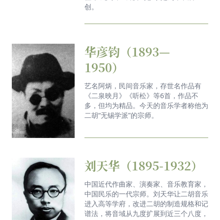
创。
《悦谈》：琴心之情—夏小曹
《悦谈》：声生不息——王进
华彦钧（1893—
《悦谈》：为城市谱乐——《无锡序曲》
1950）
《悦谈》：为音乐 为不凡——胡咏言
艺名阿炳，民间音乐家，存世名作品有
《悦谈》：宜兴寻谣记
《二泉映月》《听松》等6首，作品不
多，但均为精品。今天的音乐学者称他为
《悦谈》：大地游子——王聂晶
二胡“无锡学派”的宗师。
《悦谈》：王之炅与古典音乐
刘天华（1895-1932）
中国近代作曲家、演奏家、音乐教育家，
中国民乐的一代宗师。刘天华让二胡音乐
进入高等学府，改进二胡的制造规格和记
谱法，将音域从九度扩展到近三个八度，