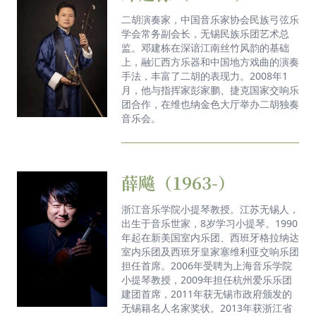
二胡演奏家，中国音乐家协会民族弓弦乐
学会常务副会长，无锡民族乐团艺术总
监。邓建栋在深谙江南丝竹风韵的基础
上，融汇西方乐器和中国地方戏曲的演奏
手法，丰富了二胡的表现力。2008年1
月，他与指挥家彭家鹏、捷克国家交响乐
团合作，在维也纳金色大厅举办二胡独奏
音乐会。
薛飚（1963-）
浙江音乐学院小提琴教授。江苏无锡人，
出生于音乐世家，8岁学习小提琴。1990
年起在新美国室内乐团、西班牙格拉纳达
室内乐团及西班牙皇家塞维利亚交响乐团
担任首席。2006年受聘为上海音乐学院
小提琴教授，2009年担任杭州爱乐乐团
建团首席，2011年获无锡市政府颁发的
无锡籍名人名家奖状。2013年获浙江省