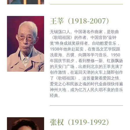
王莘（1918-2007）
无锡荡口人。中国著名作曲家，是歌曲
《歌唱祖国》的作者。中国音协“金钟
奖”终身成就奖获得者。自幼酷爱音乐，
1938年他奔赴延安，在鲁迅文艺学院跟
冼星海、吕骥、向隅等学习音乐。1950
年国庆节前夕，看到整修一新、红旗飘扬
的天安门广场，出差到北京的王莘充满了
创作激情，在返回天津的火车上随即创作
了《歌唱祖国》。这首凝聚着爱国之情、
爱党之心和民族之魂的时代金曲很快传遍
神州大地，成为亿万人民久唱不衰的音乐
经典。
张权（1919-1992）