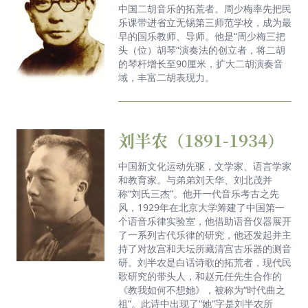
中国二胡音乐的拓荒者。周少梅率先把民
太强了！无与伦比！2024年10月26日，《命运之
乐课带进省立无锡第三师范学校，成为最
早的国乐教师、导师。他是“周少梅三把
力》——陈正哲、马祖耶夫与无锡交响乐团音乐会精
头（位）胡琴”演奏法的创立者，将二胡
彩上演
的琴杆增长至90厘米，扩大二胡演奏音
域，丰富二胡表现力。
《悦谈》：近乡情臻——俞鳗文
《悦谈》：当城市遇上＂交响＂
刘半农（1891-1934）
《悦谈》：当城市遇到＂交响＂
《民乐共潮声》：女指舞青春
中国新文化运动先驱，文学家、语言学家
和教育家。与弟弟刘天华、刘北茂并
《悦谈》：音符的哲思——毕聪
称“刘氏三杰”。他开一代音乐考古之先
风，1929年在北京大学筹建了中国第一
《悦谈》：心系故园——雅芬
个语音乐律实验室，他借助语音仪器展开
了一系列古代乐律的研究，他还发起并主
《悦谈》：大音“锡”声——林大叶
持了对故宫和天坛所藏清宫古乐器的测音
研。刘半农是白话诗歌的拓荒者，现代民
《悦谈》：跨界·归真——宋昭
歌研究的带头人，和赵元任先生合作的
《教我如何不想她》，被称为“时代曲之
《悦谈》：且听风吟·鸿山秋韵
祖”。此诗中出现了“她”字是刘半农所