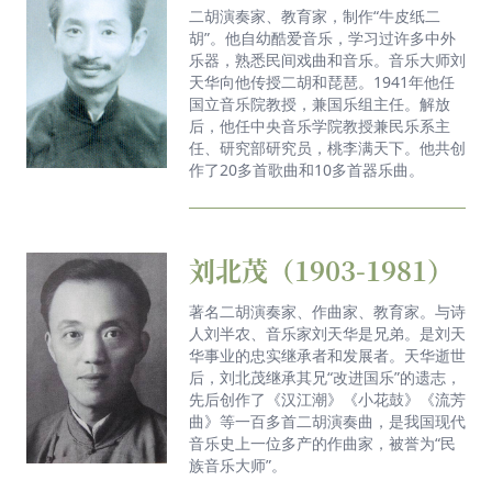
二胡演奏家、教育家，制作“牛皮纸二
胡”。他自幼酷爱音乐，学习过许多中外
乐器，熟悉民间戏曲和音乐。音乐大师刘
天华向他传授二胡和琵琶。1941年他任
国立音乐院教授，兼国乐组主任。解放
后，他任中央音乐学院教授兼民乐系主
任、研究部研究员，桃李满天下。他共创
作了20多首歌曲和10多首器乐曲。
刘北茂（1903-1981）
著名二胡演奏家、作曲家、教育家。与诗
人刘半农、音乐家刘天华是兄弟。是刘天
华事业的忠实继承者和发展者。天华逝世
后，刘北茂继承其兄“改进国乐”的遗志，
先后创作了《汉江潮》《小花鼓》《流芳
曲》等一百多首二胡演奏曲，是我国现代
音乐史上一位多产的作曲家，被誉为“民
族音乐大师”。