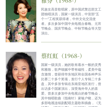
雅芬（1968-）
民族女高音歌唱家，原中国武警总部文工
团独唱演员，国家一级演员，中宣部“五
个一”工程奖获得者，中外文化交流使
者。多次参加中国中央电视台春晚、元宵
节晚会、国庆节晚会、中秋节晚会等大型
演出。
蔡红虹（1968-）
国家一级演员，她的歌有着水一般的灵秀
和雅致，歌声细腻中带有磁性，柔美中蕴
含激情，曾获得华东地区和全国各种声乐
比赛二十多个奖项，发行个人专辑二十多
盘，其中多张专辑在东南亚地区发行，曾
出访多个国家演出，深受海外华人的喜
爱。曾多次参加中央电视台的春节晚会，
其中独唱歌曲《指南针》家喻户晓，还为
多部电视连续剧配唱主题歌和插曲，《无